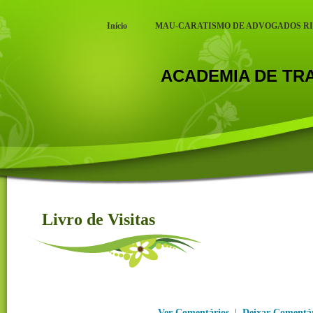
Início
MAU-CARATISMO DE ADVOGADOS R
ACADEMIA DE T
Livro de Visitas
Livro de Visitas
Ver Comentários
|
Deixar Comentá