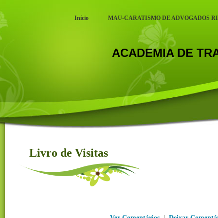
Início
MAU-CARATISMO DE ADVOGADOS R
ACADEMIA DE T
Livro de Visitas
Livro de Visitas
Ver Comentários
|
Deixar Comentá