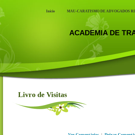
Início
MAU-CARATISMO DE ADVOGADOS R
ACADEMIA DE T
Livro de Visitas
Livro de Visitas
Ver Comentários
|
Deixar Comentá